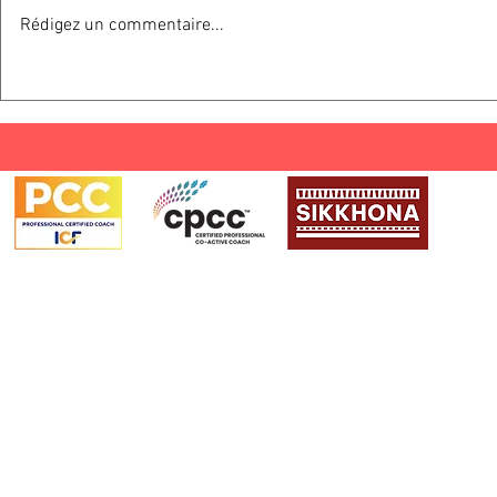
Rédigez un commentaire...
Tes échecs,
Et si 
l’opportunité
gagna
de devenir un
l’arg
super-héros ?🤔
en y 
du sen