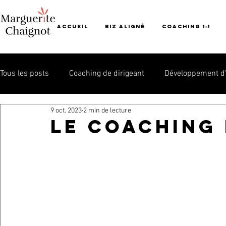
ACCUEIL
Biz aligné
Coaching 1:1
Tous les posts
Coaching de dirigeant
Développement d
9 oct. 2023
2 min de lecture
Le coaching 