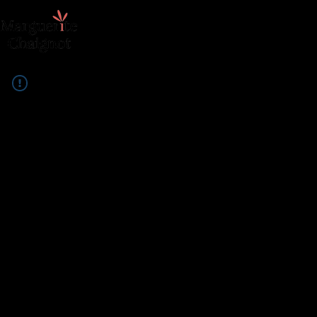
ACCUEIL
Biz aligné
Coaching 1:1