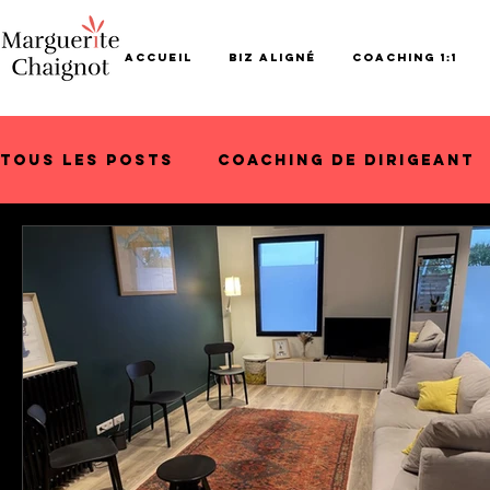
ACCUEIL
Biz aligné
Coaching 1:1
Tous les posts
Coaching de dirigeant